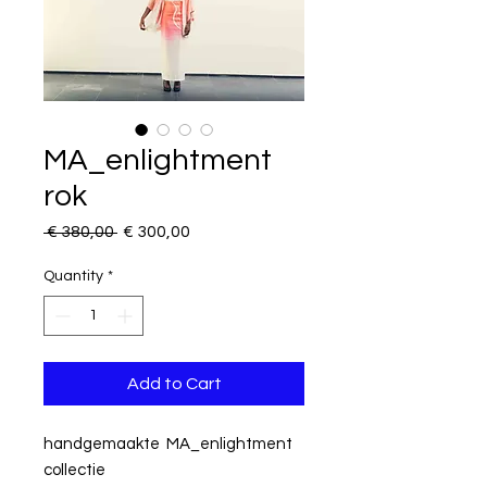
MA_enlightment
rok
Regular
Sale
 € 380,00 
€ 300,00
Price
Price
Quantity
*
Add to Cart
handgemaakte MA_enlightment
collectie