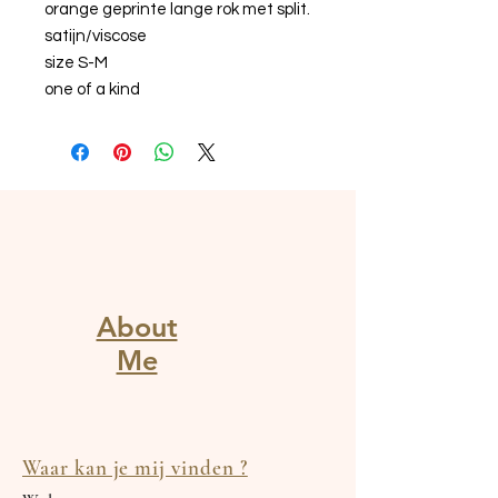
orange geprinte lange rok met split.
satijn/viscose
size S-M
one of a kind
About
Me
Waar kan je mij vinden ?