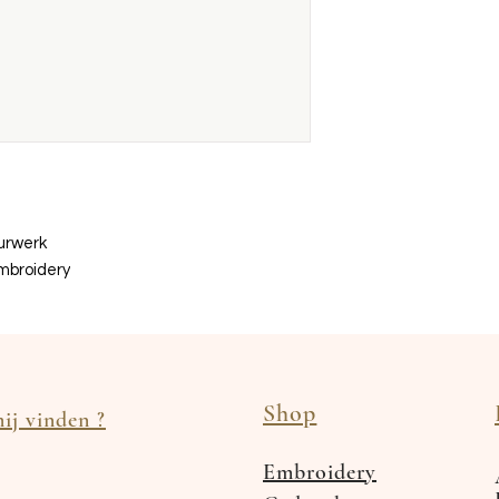
uurwerk
mbroidery
Shop
ij vinden ?
Embroidery