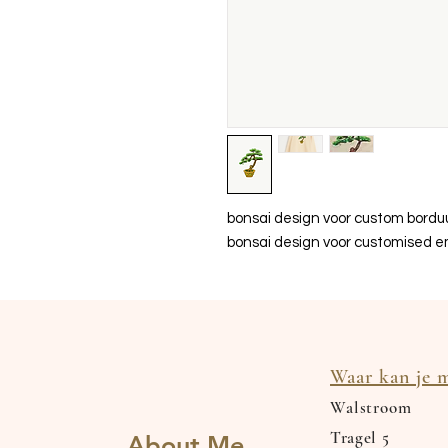
bonsai design voor custom bord
bonsai design voor customised e
Waar kan je m
Walstroom
Tragel
5
About Me