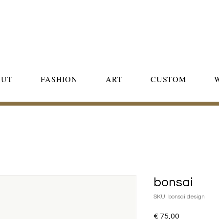
OUT
FASHION
ART
CUSTOM
bonsai
SKU: bonsai design
Price
€ 75,00