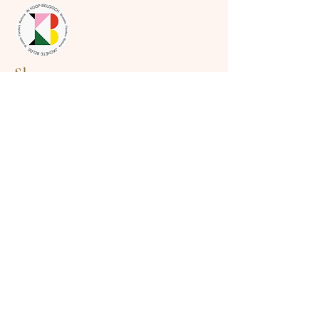
Shop
Embroidery
Cadeaubon
Information
About
Events
Custom
Contact