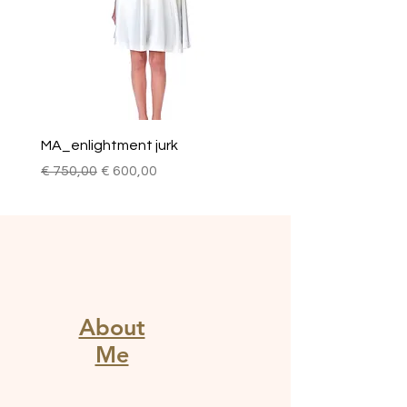
MA_enlightment jurk
Regular Price
Sale Price
€ 750,00
€ 600,00
About
Me