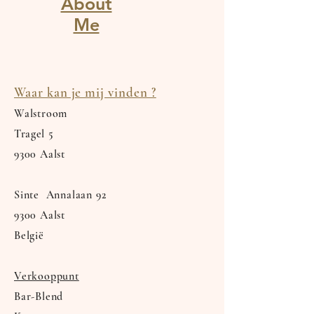
About
Me
Waar kan je mij vinden ?
Walstroom
Tragel
5
9300 Aalst
Sinte Annalaan 92
9300 Aalst
België
Verkooppunt
Bar-Blend