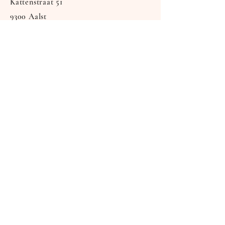
Kattenstraat 51
9300 Aalst
België
Shop
Embroidery
Cadeaubon
Information
About
Events
Custom
Contact